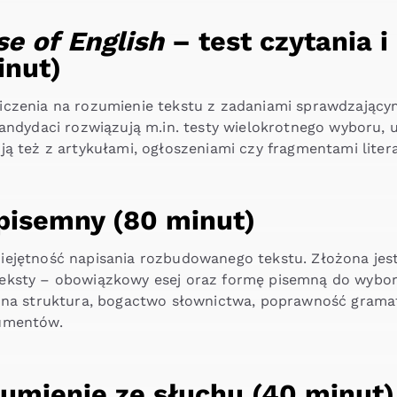
e of English
– test czytania i
inut)
iczenia na rozumienie tekstu z zadaniami sprawdzającym
Kandydaci rozwiązują m.in. testy wielokrotnego wyboru, 
ją też z artykułami, ogłoszeniami czy fragmentami litera
pisemny (80 minut)
ejętność napisania rozbudowanego tekstu. Złożona jest
eksty – obowiązkowy esej oraz formę pisemną do wyboru,
czna struktura, bogactwo słownictwa, poprawność grama
gumentów.
umienie ze słuchu (40 minut)