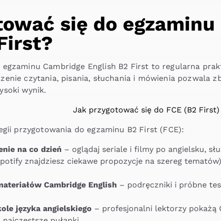
tować się do egzaminu
First?
 egzaminu Cambridge English B2 First to regularna pra
enie czytania, pisania, słuchania i mówienia pozwala z
ysoki wynik.
egii przygotowania do egzaminu B2 First (FCE):
nie na co dzień
– oglądaj seriale i filmy po angielsku, s
potify znajdziesz ciekawe propozycje na szereg tematów),
 materiałów Cambridge English
– podręczniki i próbne tes
kole języka angielskiego
– profesjonalni lektorzy pokażą 
 najczęstsze pułapki.