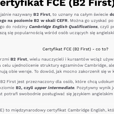
ertyfikat FCE (B2 First
icjalnie nazywany
B2 First
, to uznany na całym świecie
d
ego na poziomie B2 w skali CEFR
. Można go uzyskać p
ego do rodziny
Cambridge English Qualifications
, czyli 
eszą się popularnością wśród osób uczących się angielsk
brzmi
B2 First
, wielu nauczycieli i kursantów wciąż używ
a celu ujednolicenie struktury egzaminów Cambridge, a
nują obie wersje. To dowód, jak mocno zakorzenił się w 
B2 First jest przeznaczony dla osób, które chcą udok
poziomie
B2, czyli
upper intermediate
. Pozytywny wynik j
 potrafi swobodnie posługiwać się językiem angielskim 
E) to międzynarodowy certyfikat Cambridge English, któ