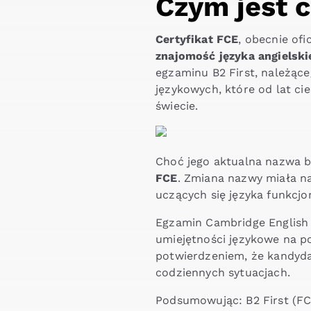
Czym jest c
Certyfikat FCE
, obecnie of
znajomość języka angielski
egzaminu B2 First, należąc
językowych, które od lat ci
świecie.
Choć jego aktualna nazwa 
FCE
. Zmiana nazwy miała n
uczących się języka funkcjo
Egzamin Cambridge English 
umiejętności językowe na 
potwierdzeniem, że kandydat
codziennych sytuacjach.
Podsumowując: B2 First (FC