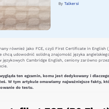
By
Talkersi
any również jako FCE, czyli First Certificate in English
óre chcą udowodnić solidną znajomość języka angielskie
 językowych Cambridge English, ceniony zarówno przez u
cie.
k wygląda ten egzamin, komu jest dedykowany i dlaczeg
fiłeś. W tym artykule omawiamy najważniejsze fakty, 
towanie do testu.