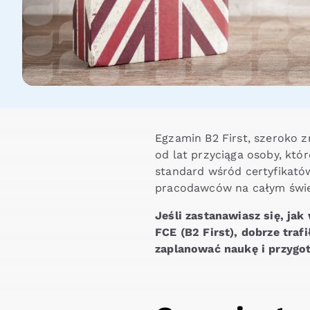
Egzamin B2 First, szeroko zn
od lat przyciąga osoby, kt
standard wśród certyfikatów
pracodawców na całym świe
Jeśli zastanawiasz się, ja
FCE (B2 First), dobrze tra
zaplanować naukę i przygo