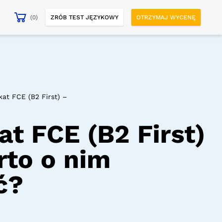
(0)
ZRÓB TEST JĘZYKOWY
OTRZYMAJ WYCENĘ
kat FCE (B2 First) –
at FCE (B2 First)
rto o nim
ć?