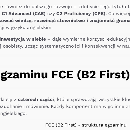
je również do dalszego rozwoju – zdobycie tego tytułu 
k C1 Advanced (CAE)
czy
C2 Proficiency (CPE)
. Co więce
kować wiedzę, rozwinąć słownictwo i znajomość grama
i w języku angielskim.
inwestycja w siebie
– daje wymierne korzyści edukacyjn
j osobisty, ucząc systematyczności i konsekwencji w na
gzaminu FCE (B2 First)
da się z
czterech części
, które sprawdzają wszystkie kl
, słuchanie i mówienie. Każdy komponent ma więc inne za
ngielskiego.