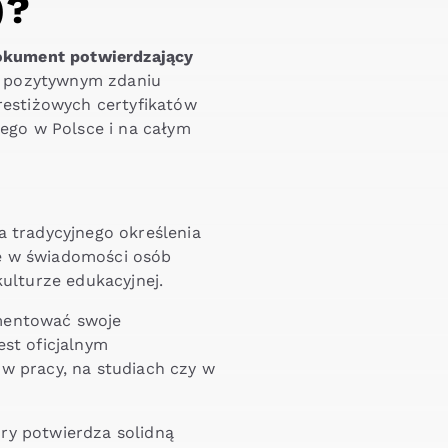
)?
okument potwierdzający
o pozytywnym zdaniu
prestiżowych certyfikatów
iego w Polsce i na całym
a tradycyjnego określenia
le w świadomości osób
kulturze edukacyjnej.
umentować swoje
est oficjalnym
w pracy, na studiach czy w
ry potwierdza solidną