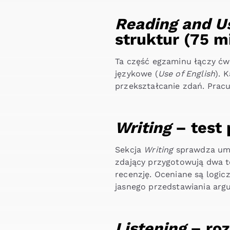
Reading and Us
struktur (75 m
Ta część egzaminu łączy ćw
językowe (
Use of English
). 
przekształcanie zdań. Pracu
Writing
– test 
Sekcja
Writing
sprawdza umi
zdający przygotowują dwa t
recenzję. Oceniane są logi
jasnego przedstawiania ar
Listening
– roz