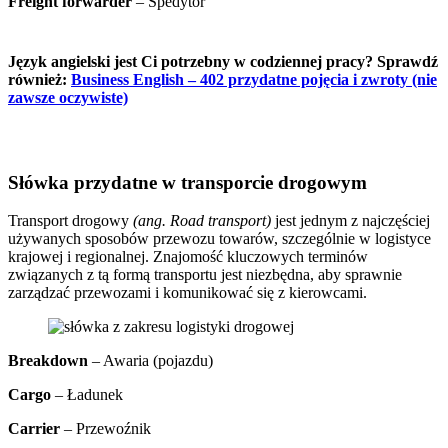
Freight forwarder
–
Spedytor
Język angielski jest Ci potrzebny w codziennej pracy? Sprawdź
również:
Business English – 402 przydatne pojęcia i zwroty (nie
zawsze oczywiste)
Słówka przydatne w transporcie drogowym
Transport drogowy
(ang. Road transport)
jest jednym z najczęściej
używanych sposobów przewozu towarów, szczególnie w logistyce
krajowej i regionalnej. Znajomość kluczowych terminów
związanych z tą formą transportu jest niezbędna, aby sprawnie
zarządzać przewozami i komunikować się z kierowcami.
Breakdown
– Awaria (pojazdu)
Cargo
– Ładunek
Carrier
– Przewoźnik