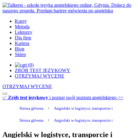
Przejdź
do
treści
Kursy
Metoda
Lektorzy
Dla firm
Kariera
Blog
Sklep
(0)
ZRÓB TEST JĘZYKOWY
OTRZYMAJ WYCENĘ
OTRZYMAJ WYCENĘ
✅
Zrób test językowy
i poznaj swój poziom angielskiego >>
Strona główna
/
Angielski w logistyce, transporcie i
Strona główna
/
Angielski w logistyce, transporcie i
Angielski w logistyce, transporcie i