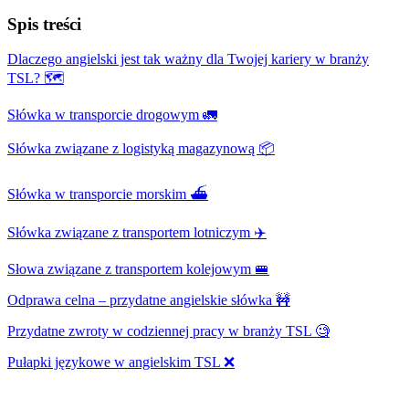
Spis treści
Dlaczego angielski jest tak ważny dla Twojej kariery w branży
TSL? 🗺
Słówka w transporcie drogowym 🚛
Słówka związane z logistyką magazynową 📦
Słówka w transporcie morskim ⛴
Słówka związane z transportem lotniczym ✈️
Słowa związane z transportem kolejowym 🚝
Odprawa celna – przydatne angielskie słówka 🚧
Przydatne zwroty w codziennej pracy w branży TSL 🧐
Pułapki językowe w angielskim TSL ❌