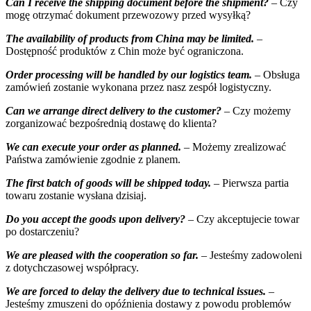
Can I receive the shipping document before the shipment?
– Czy
mogę otrzymać dokument przewozowy przed wysyłką?
The availability of products from China may be limited.
–
Dostępność produktów z Chin może być ograniczona.
Order processing will be handled by our logistics team.
– Obsługa
zamówień zostanie wykonana przez nasz zespół logistyczny.
Can we arrange direct delivery to the customer?
– Czy możemy
zorganizować bezpośrednią dostawę do klienta?
We can execute your order as planned.
– Możemy zrealizować
Państwa zamówienie zgodnie z planem.
The first batch of goods will be shipped today.
– Pierwsza partia
towaru zostanie wysłana dzisiaj.
Do you accept the goods upon delivery?
– Czy akceptujecie towar
po dostarczeniu?
We are pleased with the cooperation so far.
– Jesteśmy zadowoleni
z dotychczasowej współpracy.
We are forced to delay the delivery due to technical issues.
–
Jesteśmy zmuszeni do opóźnienia dostawy z powodu problemów