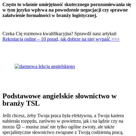
Często to właśnie umiejętność skutecznego porozumiewania się
w tym języku wpływa na powodzenie negocjacji czy sprawne
załatwienie formalności w branży logistycznej.
Czeka Cię rozmowa kwalifikacyjna? Sprawdź nasz artykuł:
Rekrutacja online – 10 porad, jak dobrze na niej wypaść >>>
Podstawowe angielskie słownictwo w
branży TSL
Jeśli chcesz, żeby Twoja praca była efektywna, a Twoja kariera
nabierała rozpędu, zarówno w powietrzu, jak i na lądzie czy na
morzu 😉 – musisz znać nie tylko ogólne zwroty, ale także
specjalistyczne słownictwo związane z Twoją codzienną pracą.