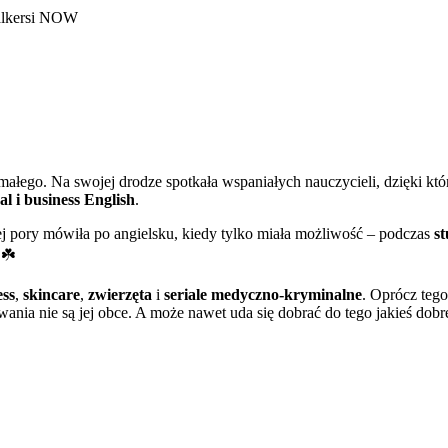
Talkersi NOW
ałego. Na swojej drodze spotkała wspaniałych nauczycieli, dzięki kt
gal i business English
.
 pory mówiła po angielsku, kiedy tylko miała możliwość – podczas
s
 ☘️
ess
,
skincare
,
zwierzęta
i
seriale medyczno-kryminalne
. Oprócz
tego
nia nie są jej obce. A może nawet uda się dobrać do tego jakieś do