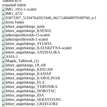
Talkersi to ci
wspaniali ludzie