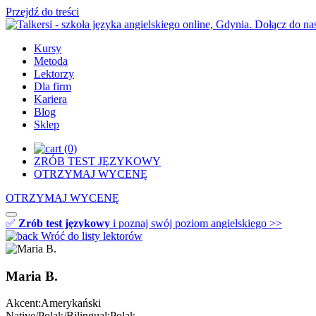
Przejdź do treści
Kursy
Metoda
Lektorzy
Dla firm
Kariera
Blog
Sklep
(0)
ZRÓB TEST JĘZYKOWY
OTRZYMAJ WYCENĘ
OTRZYMAJ WYCENĘ
✅
Zrób test językowy
i poznaj swój poziom angielskiego >>
Wróć do listy lektorów
Maria B.
Akcent:
Amerykański
Native/Polak/Bilingual:
Polak