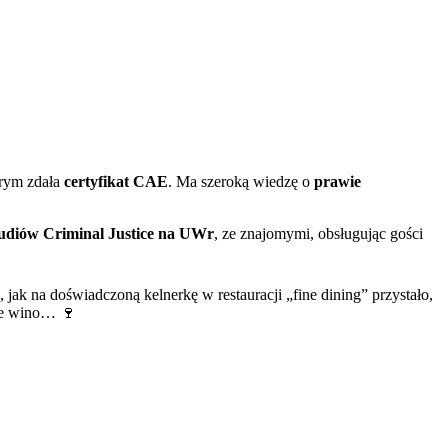
órym zdała
certyfikat CAE
. Ma szeroką wiedzę o
prawie
tudiów Criminal Justice na UWr
, ze znajomymi, obsługując gości
, jak na doświadczoną kelnerkę w restauracji „fine dining” przystało,
bre wino… 🍷