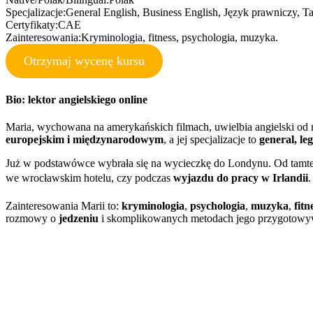
Specjalizacje:
General English, Business English, Język prawniczy, 
Certyfikaty:
CAE
Zainteresowania:
Kryminologia, fitness, psychologia, muzyka.
Otrzymaj wycenę kursu
Bio: lektor angielskiego online
Maria, wychowana na amerykańskich filmach, uwielbia angielski od m
europejskim i międzynarodowym
, a jej specjalizacje to
general, le
Już w podstawówce wybrała się na wycieczkę do Londynu. Od tamtej
we wrocławskim hotelu, czy podczas
wyjazdu do pracy w Irlandii
.
Zaint
eresowania Marii to:
kryminologia
,
psychologia
,
muzyka
,
fitn
rozmowy o
jedzeniu
i skomplikowanych metodach jego przygotowywa